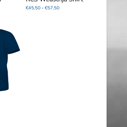
Prijsklasse:
€
45,50
-
€
57,50
€45,50
tot
€57,50