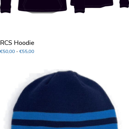
RCS Hoodie
Prijsklasse:
€
50,00
-
€
55,00
€50,00
tot
€55,00