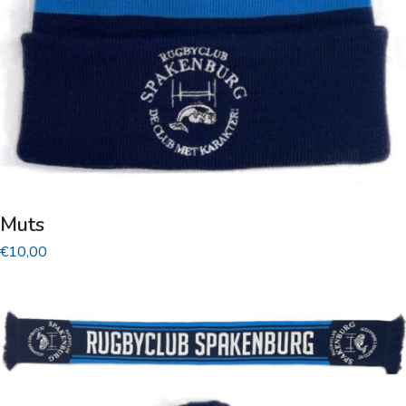
Muts
€
10,00