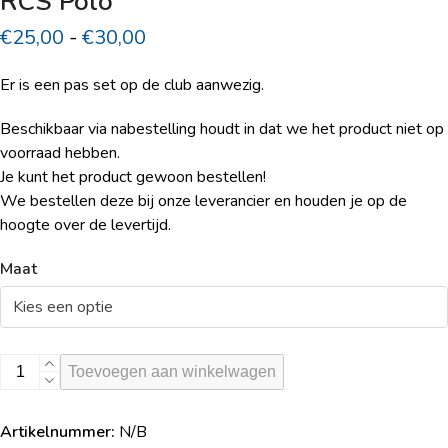
RCS Polo
Prijsklasse:
€
25,00
-
€
30,00
€25,00
Er is een pas set op de club aanwezig.
tot
€30,00
Beschikbaar via nabestelling houdt in dat we het product niet op
voorraad hebben.
Je kunt het product gewoon bestellen!
We bestellen deze bij onze leverancier en houden je op de
hoogte over de levertijd.
Maat
RCS
Toevoegen aan winkelwagen
Polo
aantal
Artikelnummer:
N/B