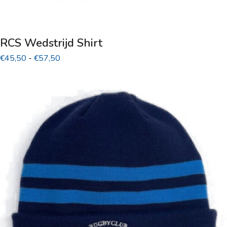
RCS Wedstrijd Shirt
Prijsklasse:
€
45,50
-
€
57,50
€45,50
tot
€57,50