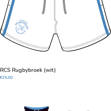
gekozen
worden
op
de
productpagina
RCS Rugbybroek (wit)
€
25,00
Dit
product
heeft
meerdere