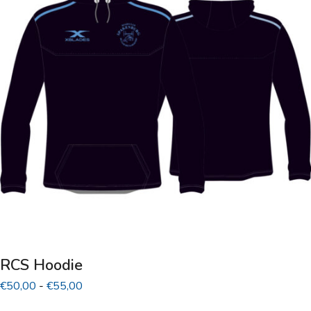
variaties.
Deze
optie
kan
gekozen
worden
op
de
productpagina
RCS Hoodie
Prijsklasse:
€
50,00
-
€
55,00
€50,00