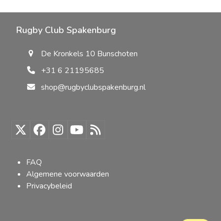
tot
€55,00
Rugby Club Spakenburg
De Kronkels 10 Bunschoten
+31 6 21195685
shop@rugbyclubspakenburg.nl
Twitter
Facebook
Instagram
YouTube
RSS
(deprecated)
FAQ
Algemene voorwaarden
Privacybeleid