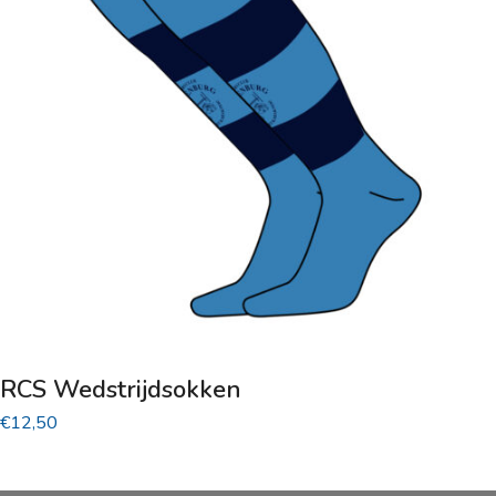
Deze
optie
kan
gekozen
worden
op
de
productpagina
RCS Wedstrijdsokken
€
12,50