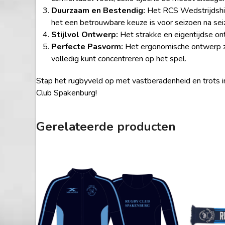
Duurzaam en Bestendig:
Het RCS Wedstrijdshirt
het een betrouwbare keuze is voor seizoen na sei
Stijlvol Ontwerp:
Het strakke en eigentijdse ontwe
Perfecte Pasvorm:
Het ergonomische ontwerp zor
volledig kunt concentreren op het spel.
Stap het rugbyveld op met vastberadenheid en trots i
Club Spakenburg!
Gerelateerde producten
Dit
product
heeft
meerdere
variaties.
Deze
optie