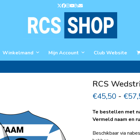
Twitter
Facebook
Instagram
YouTube
RSS
Email
Winkelmand
Mijn Account
Club Website
RCS Wedstri
€
45,50
-
€
57,
Te bestellen met n
Vermeld naam en rug
Beschikbaar via nabes