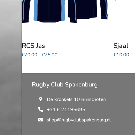
kan
gekozen
worden
op
de
productpagina
RCS Jas
Sjaal
Prijsklasse:
€
70,00
-
€
75,00
€
10,00
€70,00
tot
€75,00
Rugby Club Spakenburg
De Kronkels 10 Bunschoten
+31 6 21195685
shop@rugbyclubspakenburg.nl