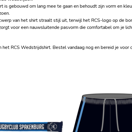
 is gebouwd om lang mee te gaan en behoudt zijn vorm en kleur,
zoen.
rp van het shirt straalt stijl uit, terwijl het RCS-logo op de bors
gt voor een nauwsluitende pasvorm die comfortabel om je lichaa
n het RCS Wedstrijdshirt. Bestel vandaag nog en bereid je voor 
Dit
product
heeft
meerdere
variaties.
Deze
optie