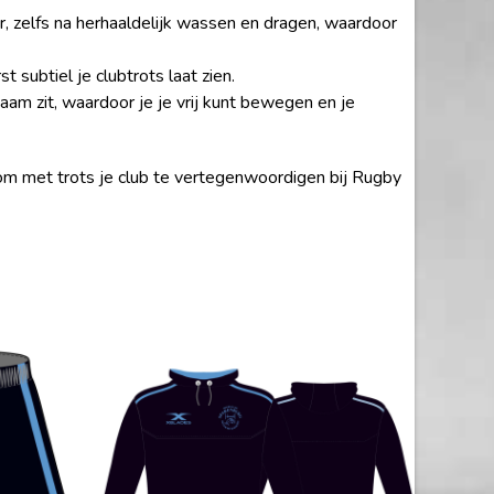
 zelfs na herhaaldelijk wassen en dragen, waardoor
t subtiel je clubtrots laat zien.
m zit, waardoor je je vrij kunt bewegen en je
om met trots je club te vertegenwoordigen bij Rugby
Dit
product
heeft
meerdere
variaties.
Deze
optie