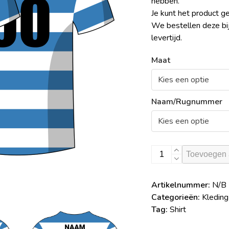
hebben.
Je kunt het product g
We bestellen deze bij
levertijd.
Maat
Naam/Rugnummer
RCS
Toevoegen 
Wedstrijd
Shirt
Artikelnummer:
N/B
aantal
Categorieën:
Kleding
Tag:
Shirt