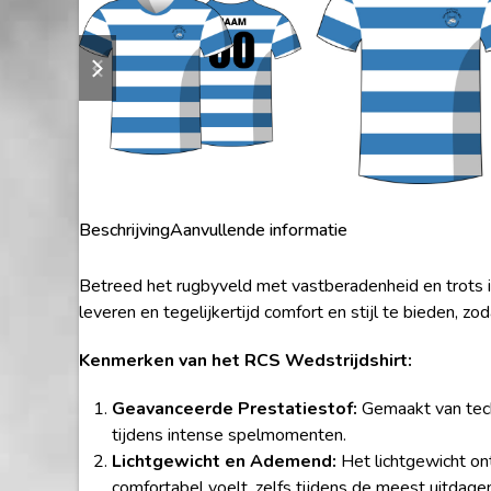
previous
next
slide
slide
Beschrijving
Aanvullende informatie
Betreed het rugbyveld met vastberadenheid en trots 
leveren en tegelijkertijd comfort en stijl te bieden, zo
Kenmerken van het RCS Wedstrijdshirt:
Geavanceerde Prestatiestof:
Gemaakt van techn
tijdens intense spelmomenten.
Lichtgewicht en Ademend:
Het lichtgewicht on
comfortabel voelt, zelfs tijdens de meest uitdage