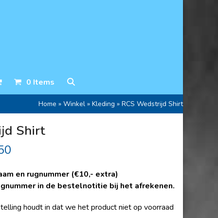
0 Items
Home
»
Winkel
»
Kleding
»
RCS Wedstrijd Shirt
jd Shirt
Prijsklasse:
50
€45,50
aam en rugnummer (€10,- extra)
tot
nummer in de bestelnotitie bij het afrekenen.
€57,50
telling houdt in dat we het product niet op voorraad