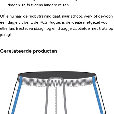
dragen, zelfs tijdens langere reizen.
Of je nu naar de rugbytraining gaat, naar school, werk of gewoon
een dagje uit bent, de RCS Rugtas is de ideale metgezel voor
elke fan. Bestel vandaag nog en draag je clubliefde met trots op
je rug!
Gerelateerde producten
Dit
product
heeft
meerdere
variaties.
Deze
optie
kan
gekozen