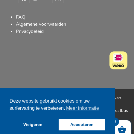
Twitter
Facebook
Instagram
YouTube
RSS
(deprecated)
FAQ
Algemene voorwaarden
Privacybeleid
Copyright® Rugby Club Spakenburg | Ontwerp
Niels van
Deze website gebruikt cookies om uw
Kesteren
surfervaring te verbeteren.
Meer informatie
Bezoekadres: De Kronkels 10 Bunschoten | Postadres: Postbus
257 3750GH Bunschoten
0
Weigeren
Accepteren