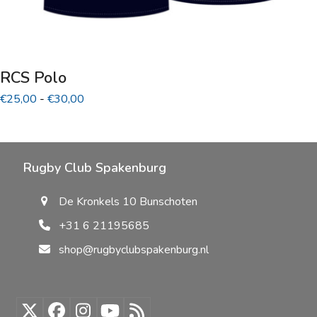
RCS Polo
Prijsklasse:
€
25,00
-
€
30,00
€25,00
tot
€30,00
Rugby Club Spakenburg
De Kronkels 10 Bunschoten
+31 6 21195685
shop@rugbyclubspakenburg.nl