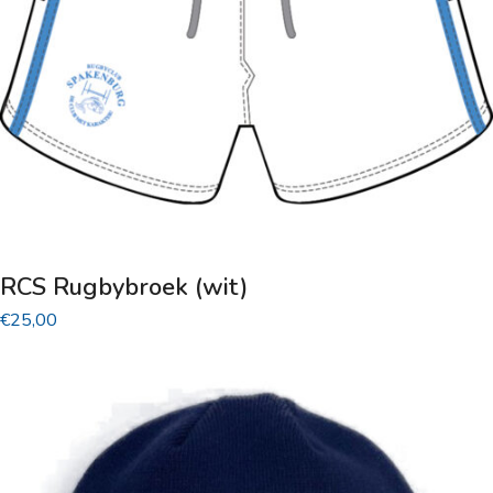
worden
op
de
productpagina
RCS Rugbybroek (wit)
€
25,00