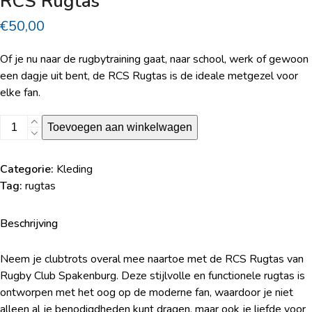
RCS Rugtas
€
50,00
Of je nu naar de rugbytraining gaat, naar school, werk of gewoon
een dagje uit bent, de RCS Rugtas is de ideale metgezel voor
elke fan.
RCS
Toevoegen aan winkelwagen
Rugtas
aantal
Categorie:
Kleding
Tag:
rugtas
Beschrijving
Neem je clubtrots overal mee naartoe met de RCS Rugtas van
Rugby Club Spakenburg. Deze stijlvolle en functionele rugtas is
ontworpen met het oog op de moderne fan, waardoor je niet
alleen al je benodigdheden kunt dragen, maar ook je liefde voor