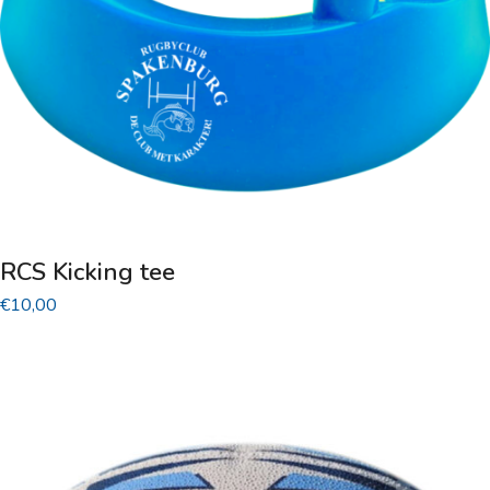
RCS Kicking tee
€
10,00
Dit
product
heeft
meerdere
variaties.