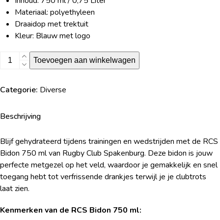
Inhoud: 750 ml / 0,75 Liter
Materiaal: polyethyleen
Draaidop met trektuit
Kleur: Blauw met logo
RCS
Toevoegen aan winkelwagen
Bidon
(750
Categorie:
Diverse
ml)
aantal
Beschrijving
Blijf gehydrateerd tijdens trainingen en wedstrijden met de RCS
Bidon 750 ml van Rugby Club Spakenburg. Deze bidon is jouw
perfecte metgezel op het veld, waardoor je gemakkelijk en snel
toegang hebt tot verfrissende drankjes terwijl je je clubtrots
laat zien.
Kenmerken van de RCS Bidon 750 ml: