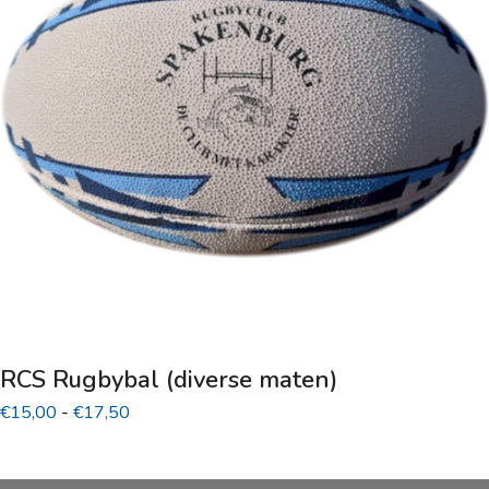
Deze
optie
kan
gekozen
worden
op
de
productpagina
RCS Rugbybal (diverse maten)
Prijsklasse:
€
15,00
-
€
17,50
€15,00
tot
€17,50